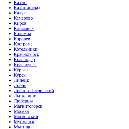
Казань
Калининград
Калуга
Кемерово
Киров
Климовск
Коломна
Королев
Кострома
Котельники
Красногорск
Краснодар
Красноярск
Курган
Курск
Липецк
Лобня
Лосино-Петровский
Лыткарино
Люберцы
Магнитогорск
Москва
Московский
Мурманск
Мытищи