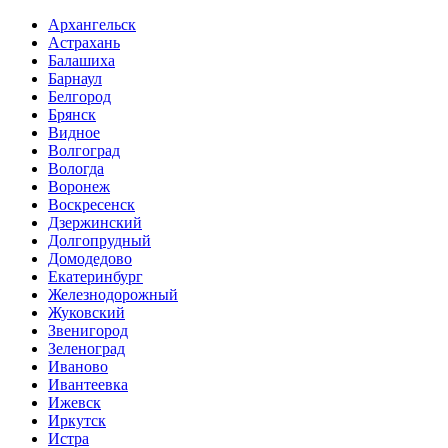
Архангельск
Астрахань
Балашиха
Барнаул
Белгород
Брянск
Видное
Волгоград
Вологда
Воронеж
Воскресенск
Дзержинский
Долгопрудный
Домодедово
Екатеринбург
Железнодорожный
Жуковский
Звенигород
Зеленоград
Иваново
Ивантеевка
Ижевск
Иркутск
Истра