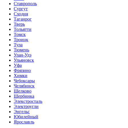
Ставрополь
Сургут
Сходня
Таганрог
Тверь
Тольятти
Томск
Троицк
Тула
Тюмень
Улан-Удэ
Ульяновск
Уфа
Фрязино
Химки
Чебоксары
Челябинск
Щелково
Щербинка
Элекстросталь
Электроугли
Энгельс
Юбилейный
Ярославль