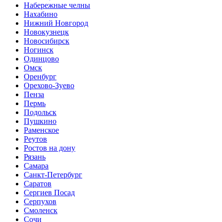
Набережные челны
Нахабино
Нижний Новгород
Новокузнецк
Новосибирск
Ногинск
Одинцово
Омск
Оренбург
Орехово-Зуево
Пенза
Пермь
Подольск
Пушкино
Раменское
Реутов
Ростов на дону
Рязань
Самара
Санкт-Петербург
Саратов
Сергиев Посад
Серпухов
Смоленск
Сочи