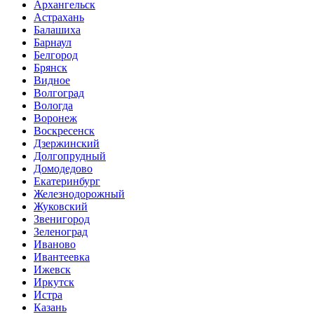
Архангельск
Астрахань
Балашиха
Барнаул
Белгород
Брянск
Видное
Волгоград
Вологда
Воронеж
Воскресенск
Дзержинский
Долгопрудный
Домодедово
Екатеринбург
Железнодорожный
Жуковский
Звенигород
Зеленоград
Иваново
Ивантеевка
Ижевск
Иркутск
Истра
Казань