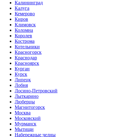
Калининград
Калуга
Кемерово
Киров
Климовск
Коломна
Королев
Кострома
Котельники
Красногорск
Краснодар
Красноярск
Курган
Курск
Липецк
Лобня
Лосино-Петровский
Лыткарино
Люберцы
Магнитогорск
Москва
Московский
Мурманск
Мытищи
Набережные челны