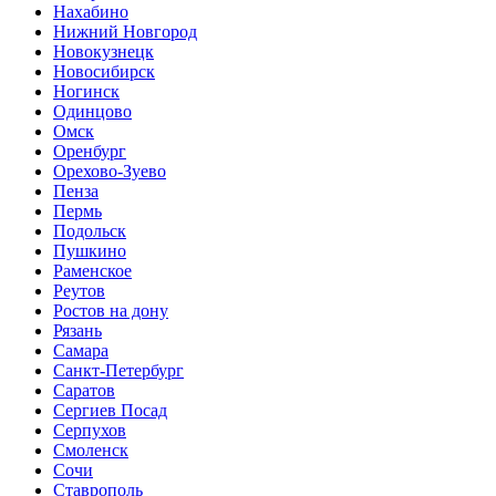
Нахабино
Нижний Новгород
Новокузнецк
Новосибирск
Ногинск
Одинцово
Омск
Оренбург
Орехово-Зуево
Пенза
Пермь
Подольск
Пушкино
Раменское
Реутов
Ростов на дону
Рязань
Самара
Санкт-Петербург
Саратов
Сергиев Посад
Серпухов
Смоленск
Сочи
Ставрополь