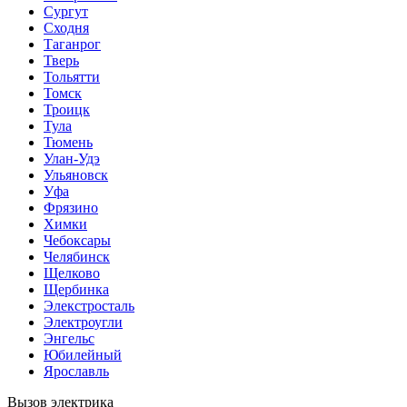
Сургут
Сходня
Таганрог
Тверь
Тольятти
Томск
Троицк
Тула
Тюмень
Улан-Удэ
Ульяновск
Уфа
Фрязино
Химки
Чебоксары
Челябинск
Щелково
Щербинка
Элекстросталь
Электроугли
Энгельс
Юбилейный
Ярославль
Вызов электрика