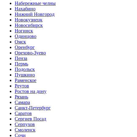
Набережные челны
Нахабино
Нижний Новгород
Новокузнецк
Новосибирск
Ногинск
Одинцово
Омск
Оренбург
Орехово-Зуево
Пенза
Пермь
Подольск
Пушкино
Раменское
Реутов
Ростов на дону
Рязань
Самара
Санкт-Петербург
Саратов
Сергиев Посад
Серпухов
Смоленск
Сочи