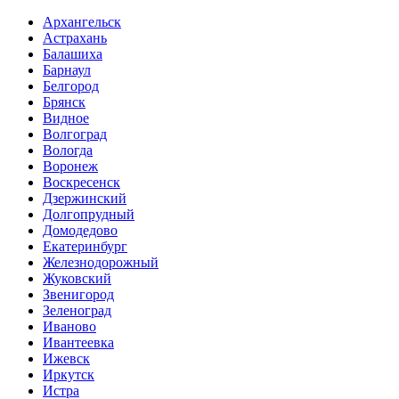
Архангельск
Астрахань
Балашиха
Барнаул
Белгород
Брянск
Видное
Волгоград
Вологда
Воронеж
Воскресенск
Дзержинский
Долгопрудный
Домодедово
Екатеринбург
Железнодорожный
Жуковский
Звенигород
Зеленоград
Иваново
Ивантеевка
Ижевск
Иркутск
Истра