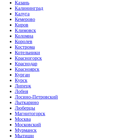
Казань
Калининград
Калуга
Кемерово
Киров
Климовск
Коломна
Королев
Кострома
Котельники
Красногорск
Краснодар
Красноярск
Курган
Курск
Липецк
Лобня
Лосино-Петровский
Лыткарино
Люберцы
Магнитогорск
Москва
Московский
Мурманск
Мытищи