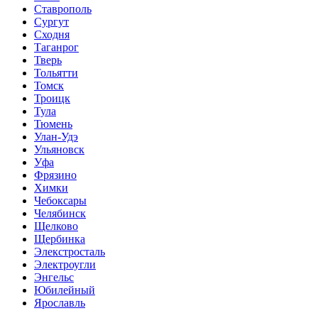
Ставрополь
Сургут
Сходня
Таганрог
Тверь
Тольятти
Томск
Троицк
Тула
Тюмень
Улан-Удэ
Ульяновск
Уфа
Фрязино
Химки
Чебоксары
Челябинск
Щелково
Щербинка
Элекстросталь
Электроугли
Энгельс
Юбилейный
Ярославль