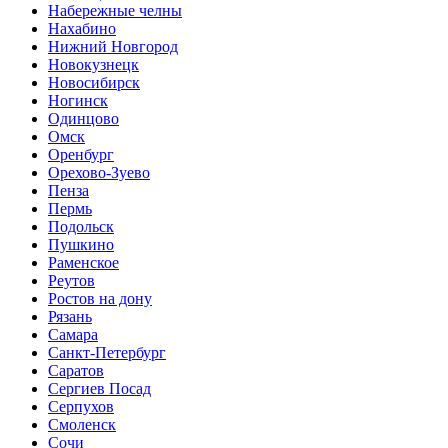
Набережные челны
Нахабино
Нижний Новгород
Новокузнецк
Новосибирск
Ногинск
Одинцово
Омск
Оренбург
Орехово-Зуево
Пенза
Пермь
Подольск
Пушкино
Раменское
Реутов
Ростов на дону
Рязань
Самара
Санкт-Петербург
Саратов
Сергиев Посад
Серпухов
Смоленск
Сочи