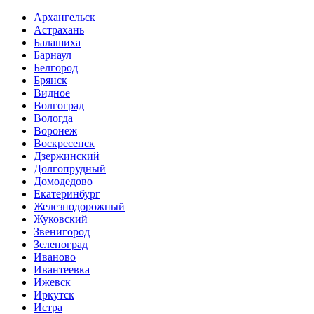
Архангельск
Астрахань
Балашиха
Барнаул
Белгород
Брянск
Видное
Волгоград
Вологда
Воронеж
Воскресенск
Дзержинский
Долгопрудный
Домодедово
Екатеринбург
Железнодорожный
Жуковский
Звенигород
Зеленоград
Иваново
Ивантеевка
Ижевск
Иркутск
Истра