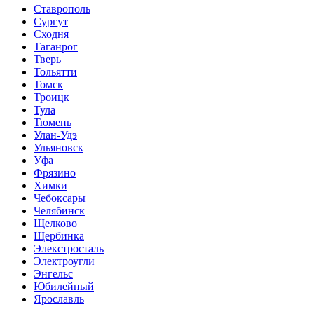
Ставрополь
Сургут
Сходня
Таганрог
Тверь
Тольятти
Томск
Троицк
Тула
Тюмень
Улан-Удэ
Ульяновск
Уфа
Фрязино
Химки
Чебоксары
Челябинск
Щелково
Щербинка
Элекстросталь
Электроугли
Энгельс
Юбилейный
Ярославль