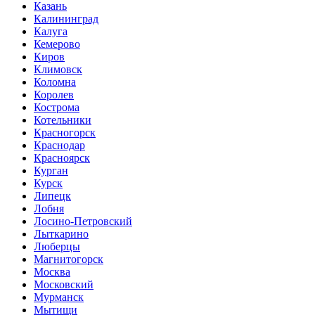
Казань
Калининград
Калуга
Кемерово
Киров
Климовск
Коломна
Королев
Кострома
Котельники
Красногорск
Краснодар
Красноярск
Курган
Курск
Липецк
Лобня
Лосино-Петровский
Лыткарино
Люберцы
Магнитогорск
Москва
Московский
Мурманск
Мытищи