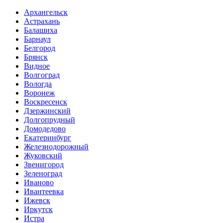
Архангельск
Астрахань
Балашиха
Барнаул
Белгород
Брянск
Видное
Волгоград
Вологда
Воронеж
Воскресенск
Дзержинский
Долгопрудный
Домодедово
Екатеринбург
Железнодорожный
Жуковский
Звенигород
Зеленоград
Иваново
Ивантеевка
Ижевск
Иркутск
Истра