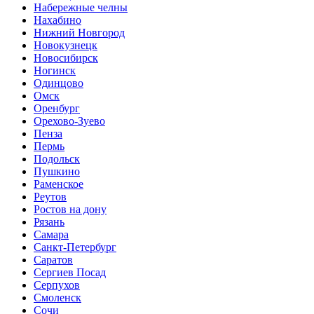
Набережные челны
Нахабино
Нижний Новгород
Новокузнецк
Новосибирск
Ногинск
Одинцово
Омск
Оренбург
Орехово-Зуево
Пенза
Пермь
Подольск
Пушкино
Раменское
Реутов
Ростов на дону
Рязань
Самара
Санкт-Петербург
Саратов
Сергиев Посад
Серпухов
Смоленск
Сочи