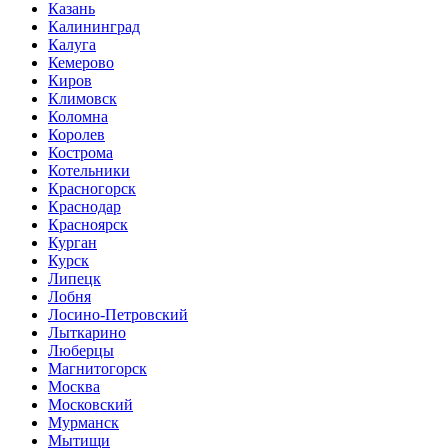
Казань
Калининград
Калуга
Кемерово
Киров
Климовск
Коломна
Королев
Кострома
Котельники
Красногорск
Краснодар
Красноярск
Курган
Курск
Липецк
Лобня
Лосино-Петровский
Лыткарино
Люберцы
Магнитогорск
Москва
Московский
Мурманск
Мытищи