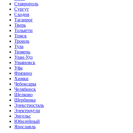
Ставрополь
Сургут
Сходня
Таганрог
Тверь
Тольятти
Томск
Троицк
Тула
Тюмень
Улан-Удэ
Ульяновск
Уфа
Фрязино
Химки
Чебоксары
Челябинск
Щелково
Щербинка
Элекстросталь
Электроугли
Энгельс
Юбилейный
Ярославль